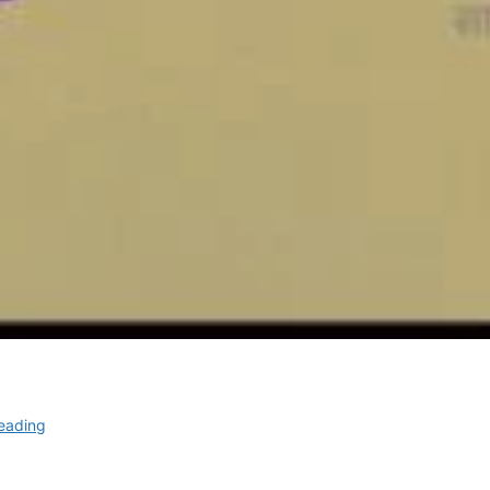
‘ननकू
eading
पहुँचा
मौसी-