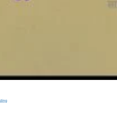
ननकू
ding
की
चिट्ठी