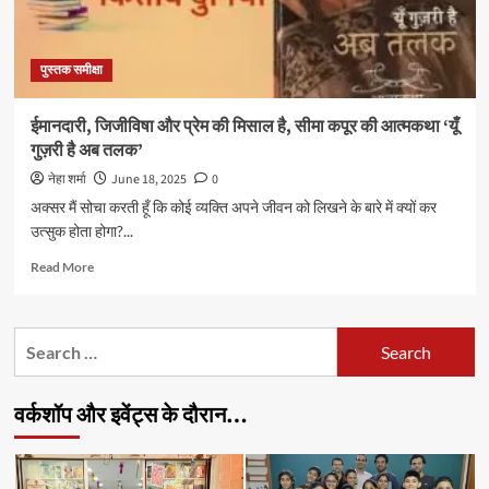
पुस्तक समीक्षा
ईमानदारी, जिजीविषा और प्रेम की मिसाल है, सीमा कपूर की आत्मकथा ‘यूँ
गुज़री है अब तलक’
नेहा शर्मा
June 18, 2025
0
अक्सर मैं सोचा करती हूँ कि कोई व्यक्ति अपने जीवन को लिखने के बारे में क्यों कर
उत्सुक होता होगा?...
Read
Read More
more
about
ईमानदारी,
Search
जिजीविषा
for:
और
प्रेम
वर्कशॉप और इवेंट्स के दौरान…
की
मिसाल
है,
सीमा