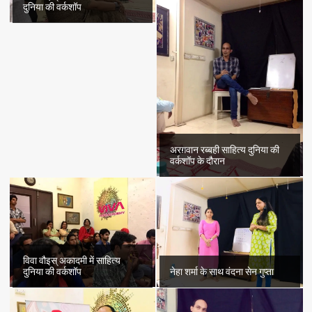
दुनिया की वर्कशॉप
अरग़वान रब्बही साहित्य दुनिया की
वर्कशॉप के दौरान
विवा वौइस् अकादमी में साहित्य
दुनिया की वर्कशॉप
नेहा शर्मा के साथ वंदना सेन गुप्ता