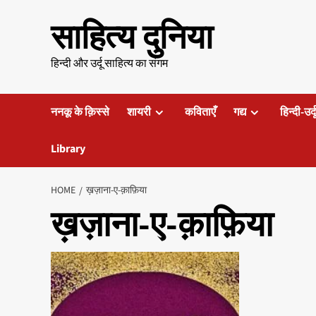
Skip
साहित्य दुनिया
to
content
हिन्दी और उर्दू साहित्य का संगम
ननकू के क़िस्से
शायरी
कविताएँ
गद्य
हिन्दी-उर्
Library
HOME
ख़ज़ाना-ए-क़ाफ़िया
ख़ज़ाना-ए-क़ाफ़िया