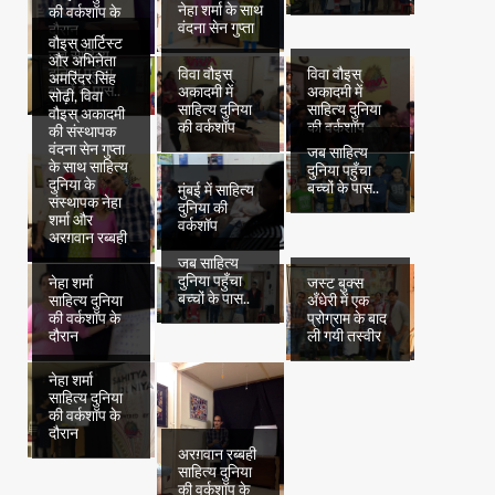
नेहा शर्मा के साथ
की वर्कशॉप के
वंदना सेन गुप्ता
दौरान
वौइस् आर्टिस्ट
जब साहित्य
और अभिनेता
दुनिया पहुँचा
विवा वौइस्
विवा वौइस्
अमरिंदर सिंह
बच्चों के पास..
अकादमी में
अकादमी में
सोढ़ी, विवा
साहित्य दुनिया
साहित्य दुनिया
वौइस् अकादमी
की वर्कशॉप
की वर्कशॉप
की संस्थापक
वंदना सेन गुप्ता
जब साहित्य
के साथ साहित्य
दुनिया पहुँचा
दुनिया के
बच्चों के पास..
मुंबई में साहित्य
संस्थापक नेहा
दुनिया की
शर्मा और
वर्कशॉप
अरग़वान रब्बही
जब साहित्य
दुनिया पहुँचा
नेहा शर्मा
जस्ट बुक्स
बच्चों के पास..
साहित्य दुनिया
अँधेरी में एक
की वर्कशॉप के
प्रोग्राम के बाद
दौरान
ली गयी तस्वीर
नेहा शर्मा
साहित्य दुनिया
की वर्कशॉप के
दौरान
अरग़वान रब्बही
साहित्य दुनिया
की वर्कशॉप के