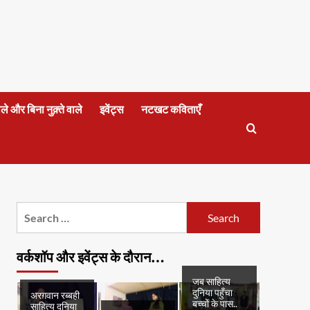
वाले और बिना नुक़्ते वाले
इवेंट्स
नटखट कविताएँ
Search
for:
वर्कशॉप और इवेंट्स के दौरान…
जब साहित्य
दुनिया पहुँचा
अरग़वान रब्बही
बच्चों के पास..
साहित्य दुनिया