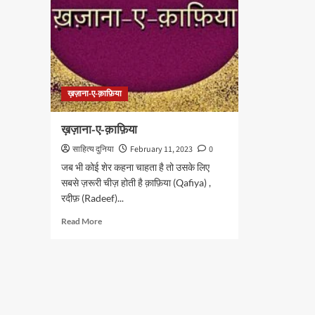
ख़ज़ाना-ए-क़ाफ़िया
ख़ज़ाना-ए-क़ाफ़िया
साहित्य दुनिया
February 11, 2023
0
जब भी कोई शेर कहना चाहता है तो उसके लिए
सबसे ज़रूरी चीज़ होती है क़ाफ़िया (Qafiya) ,
रदीफ़ (Radeef)...
Read
Read More
more
about
ख़ज़ाना-
ए-
क़ाफ़िया