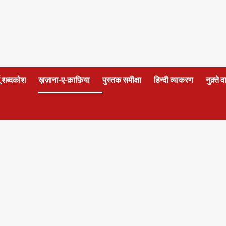
दू शब्दकोश
ख़ज़ाना-ए-क़ाफ़िया
पुस्तक समीक्षा
हिन्दी व्याकरण
नुक़्ते 