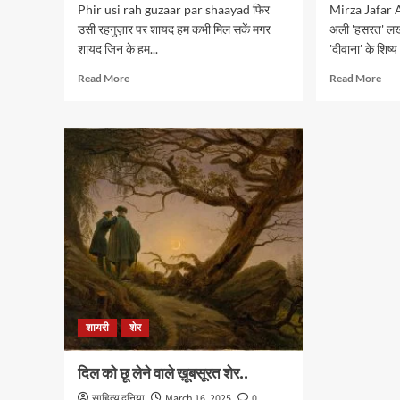
Phir usi rah guzaar par shaayad फिर
Mirza Jafar A
उसी रहगुज़ार पर शायद हम कभी मिल सकें मगर
अली 'हसरत' लखन
शायद जिन के हम...
'दीवाना' के शिष्य थ
Read
Rea
Read More
Read More
more
mor
about
abo
फिर
मिर्ज़ा
उसी
जाफ़
रहगुज़ार
अली
पर
‘हसर
शायद
की
शायर
शायरी
शेर
दिल को छू लेने वाले ख़ूबसूरत शेर..
साहित्य दुनिया
March 16, 2025
0