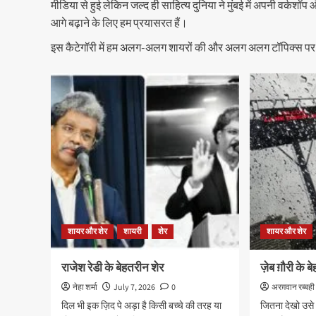
मीडिया से हुई लेकिन जल्द ही साहित्य दुनिया ने मुंबई में अपनी वर्कश
आगे बढ़ाने के लिए हम प्रयासरत हैं।
इस कैटेगॉरी में हम अलग-अलग शायरों की और अलग अलग टॉपिक्स पर 
शायर और शेर
शायरी
शेर
शायर और शेर
राजेश रेडी के बेहतरीन शेर
ज़ेब ग़ौरी के 
नेहा शर्मा
July 7, 2026
0
अरग़वान रब्बही
दिल भी इक ज़िद पे अड़ा है किसी बच्चे की तरह या
जितना देखो उसे थ