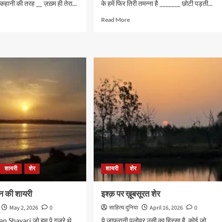
 कहानी की तरह __ ज़ख़्म ही तेरा...
के हमें फिर तिरी तमन्ना है _______ छोटी पड़ती...
d
Read
Read More
e
more
ut
about
ताबिश
देहलवी
की
रीन
शायरी
शायरी
शेर
शायरी
शेर
 की शायरी
इश्क़ पर ख़ूबसूरत शेर
May 2, 2026
0
साहित्य दुनिया
April 16, 2026
0
Shayari जो हम पे गुज़रे थे
ये ज़ाफ़रानी पुलोवर उसी का हिस्सा है, कोई जो