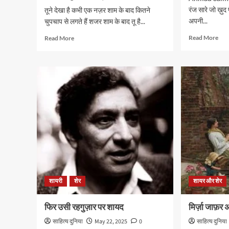
रंज सारे जो ख़ु
तूने देखा है कभी एक नज़र शाम के बाद कितने
अपनी...
चुपचाप से लगते हैं शजर शाम के बाद तू है...
Rea
Read
Read More
Read More
mor
more
abo
about
अहम
तू
सलम
किसी
की
रोज़
शायर
मेरे
घर
में
उतर
शाम
के
बाद
–
फ़रहत
शायरी
शेर
शायर और शेर
अब्बास
शाह
फिर उसी रहगुज़ार पर शायद
मिर्ज़ा जाफ़र
साहित्य दुनिया
May 22, 2025
0
साहित्य दुनिया