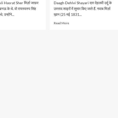
li Hasrat Sher मिर्ज़ा जाफ़र
Daagh Dehlvi Shayari दाग़ देहलवी उर्दू के
ऊ के थे. वो रायस्वरुप सिंह
उस्ताद शाइरों में शुमार किए जाते हैं. नवाब मिर्ज़ा
े. उन्होंने...
ख़ान (25 मई 1831...
d
Read
Read More
e
more
ut
about
दाग़
र
देहलवी
के
त’
मशहूर
शेर..
ी