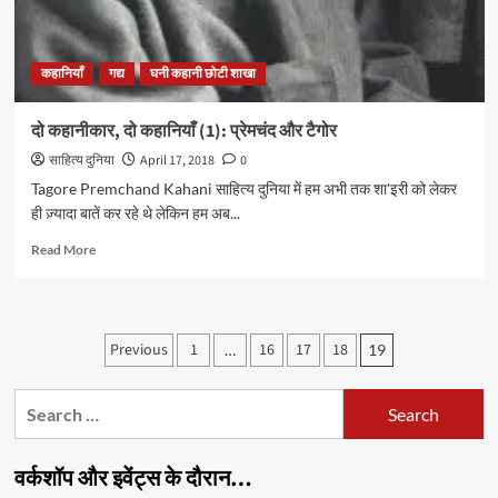
कहानियाँ
गद्य
घनी कहानी छोटी शाखा
दो कहानीकार, दो कहानियाँ (1): प्रेमचंद और टैगोर
साहित्य दुनिया
April 17, 2018
0
Tagore Premchand Kahani साहित्य दुनिया में हम अभी तक शा'इरी को लेकर
ही ज़्यादा बातें कर रहे थे लेकिन हम अब...
Read
Read More
more
about
दो
कहानीकार,
Posts
Previous
1
16
17
18
…
19
दो
pagination
कहानियाँ
(1):
Search
प्रेमचंद
for:
और
टैगोर
वर्कशॉप और इवेंट्स के दौरान…