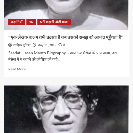
परसाई
कहानियाँ
गद्य
घनी कहानी छोटी शाखा
“एक लेखक क़लम तभी उठाता है जब उसकी समझ को आघात पहुँचता है”
साहित्य दुनिया
May 11, 2018
0
Saadat Hasan Manto Biography ~ आज एक मेसेज मेरे पास आया, उस
मेसेज में ये बताने की कोशिश की गयी...
Read
Read More
more
about
“एक
लेखक
क़लम
तभी
उठाता
है
जब
उसकी
समझ