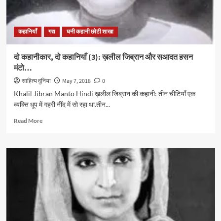
को
आघात
पहुँचता
कहानियाँ
गद्य
घनी कहानी छोटी शाखा
है”
दो कहानीकार, दो कहानियाँ (3): ख़लील जिब्रान और सआदत हसन
मंटो…
साहित्य दुनिया
May 7, 2018
0
Khalil Jibran Manto Hindi ख़लील जिब्रान की कहानी: तीन चीटियाँ एक
व्यक्ति धूप में गहरी नींद में सो रहा था.तीन...
Read
Read More
more
about
दो
कहानीकार,
दो
कहानियाँ
(3):
ख़लील
जिब्रान
और