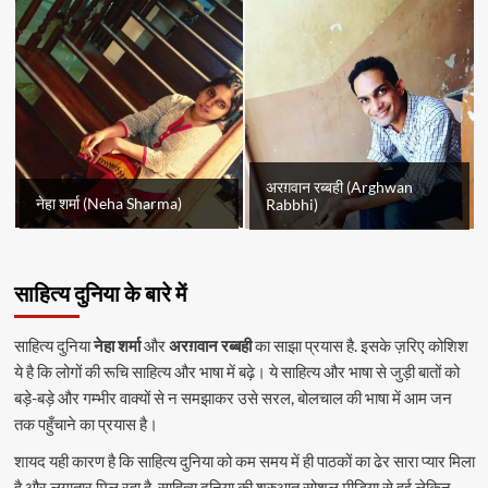
अरग़वान रब्बही (Arghwan
नेहा शर्मा (Neha Sharma)
Rabbhi)
साहित्य दुनिया के बारे में
साहित्य दुनिया
नेहा शर्मा
और
अरग़वान रब्बही
का साझा प्रयास है. इसके ज़रिए कोशिश
ये है कि लोगों की रूचि साहित्य और भाषा में बढ़े। ये साहित्य और भाषा से जुड़ी बातों को
बड़े-बड़े और गम्भीर वाक्यों से न समझाकर उसे सरल, बोलचाल की भाषा में आम जन
तक पहुँचाने का प्रयास है।
शायद यही कारण है कि साहित्य दुनिया को कम समय में ही पाठकों का ढेर सारा प्यार मिला
है और लगातार मिल रहा है. साहित्य दुनिया की शुरुआत सोशल मीडिया से हुई लेकिन