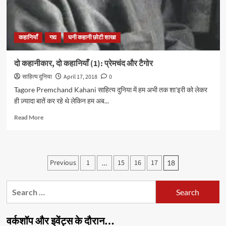
मंटो
कहानियाँ
गद्य
घनी कहानी छोटी शाखा
दो कहानीकार, दो कहानियाँ (1): प्रेमचंद और टैगोर
साहित्य दुनिया
April 17, 2018
0
Tagore Premchand Kahani साहित्य दुनिया में हम अभी तक शा'इरी को लेकर
ही ज़्यादा बातें कर रहे थे लेकिन हम अब...
Read
Read More
more
about
दो
कहानीकार,
Posts
Previous
1
15
16
17
…
18
दो
pagination
कहानियाँ
(1):
Search
प्रेमचंद
for:
और
टैगोर
वर्कशॉप और इवेंट्स के दौरान…