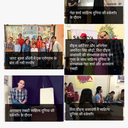
नेहा शर्मा साहित्य दुनिया की वर्कशॉप
के दौरान
वौइस् आर्टिस्ट और अभिनेता
अमरिंदर सिंह सोढ़ी, विवा वौइस्
अकादमी की संस्थापक वंदना सेन
जस्ट बुक्स अँधेरी में एक प्रोग्राम के
गुप्ता के साथ साहित्य दुनिया के
बाद ली गयी तस्वीर
संस्थापक नेहा शर्मा और अरग़वान
रब्बही
विवा वौइस् अकादमी में साहित्य
अरग़वान रब्बही साहित्य दुनिया की
दुनिया की वर्कशॉप
वर्कशॉप के दौरान