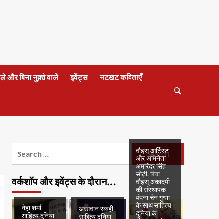
वाले और बिना नुक़्ते वाले
इवेंट्स
नटखट कविताएँ
Search
वौइस् आर्टिस्ट
और अभिनेता
for:
अमरिंदर सिंह
सोढ़ी, विवा
वर्कशॉप और इवेंट्स के दौरान…
वौइस् अकादमी
की संस्थापक
वंदना सेन गुप्ता
के साथ साहित्य
नेहा शर्मा
अरग़वान रब्बही
दुनिया के
साहित्य दुनिया
साहित्य दुनिया