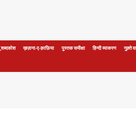
दू शब्दकोश
ख़ज़ाना-ए-क़ाफ़िया
पुस्तक समीक्षा
हिन्दी व्याकरण
नुक़्ते 