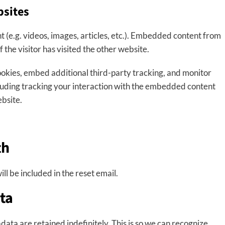
sites
 (e.g. videos, images, articles, etc.). Embedded content from
the visitor has visited the other website.
ookies, embed additional third-party tracking, and monitor
luding tracking your interaction with the embedded content
ebsite.
th
ll be included in the reset email.
ta
ata are retained indefinitely. This is so we can recognize