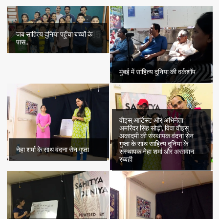
की
कहानी
“छुईमुई”
का
जब साहित्य दुनिया पहुँचा बच्चों के
पहला
पास..
भाग
मुंबई में साहित्य दुनिया की वर्कशॉप
वौइस् आर्टिस्ट और अभिनेता
अमरिंदर सिंह सोढ़ी, विवा वौइस्
अकादमी की संस्थापक वंदना सेन
गुप्ता के साथ साहित्य दुनिया के
नेहा शर्मा के साथ वंदना सेन गुप्ता
संस्थापक नेहा शर्मा और अरग़वान
रब्बही