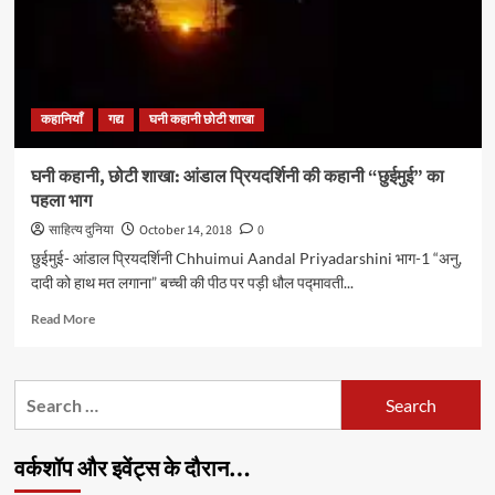
कहानी
“छुईमुई”
का
दूसरा
भाग
कहानियाँ
गद्य
घनी कहानी छोटी शाखा
घनी कहानी, छोटी शाखा: आंडाल प्रियदर्शिनी की कहानी “छुईमुई” का
पहला भाग
साहित्य दुनिया
October 14, 2018
0
छुईमुई- आंडाल प्रियदर्शिनी Chhuimui Aandal Priyadarshini भाग-1 “अनु,
दादी को हाथ मत लगाना” बच्ची की पीठ पर पड़ी धौल पद्मावती...
Read
Read More
more
about
घनी
Search
कहानी,
for:
छोटी
शाखा:
वर्कशॉप और इवेंट्स के दौरान…
आंडाल
प्रियदर्शिनी