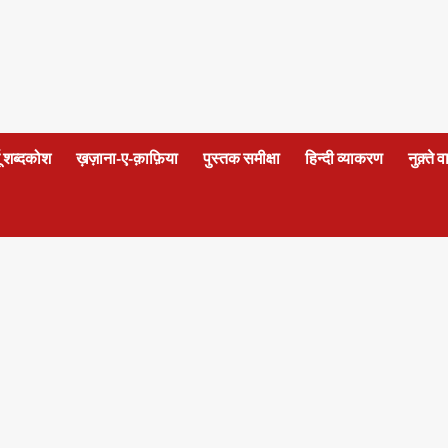
दू शब्दकोश
ख़ज़ाना-ए-क़ाफ़िया
पुस्तक समीक्षा
हिन्दी व्याकरण
नुक़्ते 