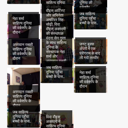
साहित्य दुनिया
दुनिया की
की वर्कशॉप
वर्कशॉप
वौइस् आर्टिस्ट
जब साहित्य
और अभिनेता
दुनिया पहुँचा
नेहा शर्मा
अमरिंदर सिंह
बच्चों के पास..
साहित्य दुनिया
सोढ़ी, विवा
की वर्कशॉप के
नेहा शर्मा के साथ
वौइस् अकादमी
दौरान
वंदना सेन गुप्ता
की संस्थापक
वंदना सेन गुप्ता
के साथ साहित्य
जस्ट बुक्स
अरग़वान रब्बही
दुनिया के
अँधेरी में एक
साहित्य दुनिया
संस्थापक नेहा
प्रोग्राम के बाद
की वर्कशॉप के
शर्मा और
ली गयी तस्वीर
दौरान
अरग़वान रब्बही
जब साहित्य
दुनिया पहुँचा
नेहा शर्मा
बच्चों के पास..
साहित्य दुनिया
की वर्कशॉप के
दौरान
अरग़वान रब्बही
साहित्य दुनिया
की वर्कशॉप के
दौरान
जब साहित्य
दुनिया पहुँचा
विवा वौइस्
बच्चों के पास..
अकादमी में
साहित्य दुनिया