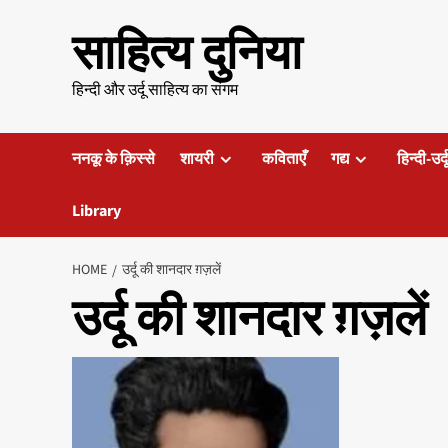
Skip
साहित्य दुनिया
to
content
हिन्दी और उर्दू साहित्य का संगम
ननकू के क़िस्से
शायरी
कविताएँ
गद्य
हिन्दी-उर्
Library
HOME
उर्दू की शानदार ग़ज़लें
उर्दू की शानदार ग़ज़लें