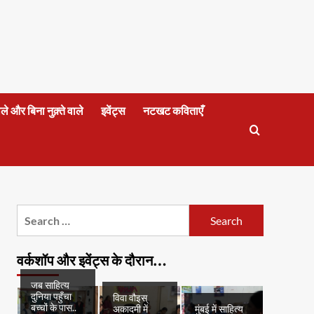
वाले और बिना नुक़्ते वाले
इवेंट्स
नटखट कविताएँ
Search
for:
वर्कशॉप और इवेंट्स के दौरान…
जब साहित्य
दुनिया पहुँचा
विवा वौइस्
बच्चों के पास..
अकादमी में
मुंबई में साहित्य