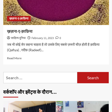
ख़ज़ाना-ए-क़ाफ़िया
ख़ज़ाना-ए-क़ाफ़िया
साहित्य दुनिया
February 11, 2023
0
जब भी कोई शेर कहना चाहता है तो उसके लिए सबसे ज़रूरी चीज़ होती है क़ाफ़िया
(Qafiya) , रदीफ़ (Radeef)...
Read
Read More
more
about
ख़ज़ाना-
Search
ए-
for:
क़ाफ़िया
वर्कशॉप और इवेंट्स के दौरान…