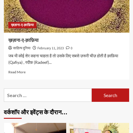
ख़ज़ाना-ए-क़ाफ़िया
ख़ज़ाना-ए-क़ाफ़िया
साहित्य दुनिया
February 11, 2023
0
जब भी कोई शेर कहना चाहता है तो उसके लिए सबसे ज़रूरी चीज़ होती है क़ाफ़िया
(Qafiya) , रदीफ़ (Radeef)...
Read
Read More
more
about
ख़ज़ाना-
Search
ए-
for:
क़ाफ़िया
वर्कशॉप और इवेंट्स के दौरान…