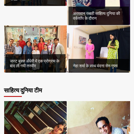
अरग़वान रब्बही साहित्य दुनिया की
वर्कशॉप के दौरान
जस्ट बुक्स अँधेरी में एक प्रोग्राम के
बाद ली गयी तस्वीर
नेहा शर्मा के साथ वंदना सेन गुप्ता
साहित्य दुनिया टीम