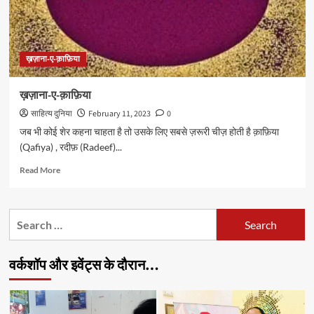
ख़ज़ाना-ए-क़ाफ़िया
ख़ज़ाना-ए-क़ाफ़िया
साहित्य दुनिया
February 11, 2023
0
जब भी कोई शेर कहना चाहता है तो उसके लिए सबसे ज़रूरी चीज़ होती है क़ाफ़िया
(Qafiya) , रदीफ़ (Radeef)...
Read
Read More
more
about
ख़ज़ाना-
Search
ए-
for:
क़ाफ़िया
वर्कशॉप और इवेंट्स के दौरान…