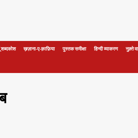
दू शब्दकोश
ख़ज़ाना-ए-क़ाफ़िया
पुस्तक समीक्षा
हिन्दी व्याकरण
नुक़्ते 
ाब