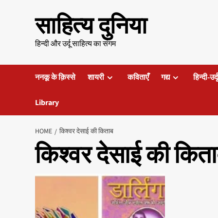
Skip
साहित्य दुनिया
to
content
हिन्दी और उर्दू साहित्य का संगम
ननकू के क़िस्से
शायरी
कविताएँ
गद्य
हिन्दी-उर्
Library
HOME
किश्वर देसाई की किताब
किश्वर देसाई की कित