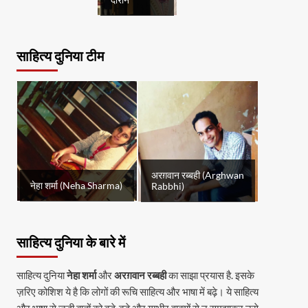
दौरान
साहित्य दुनिया टीम
अरग़वान रब्बही (Arghwan
नेहा शर्मा (Neha Sharma)
Rabbhi)
साहित्य दुनिया के बारे में
साहित्य दुनिया
नेहा शर्मा
और
अरग़वान रब्बही
का साझा प्रयास है. इसके
ज़रिए कोशिश ये है कि लोगों की रूचि साहित्य और भाषा में बढ़े। ये साहित्य
और भाषा से जुड़ी बातों को बड़े-बड़े और गम्भीर वाक्यों से न समझाकर उसे