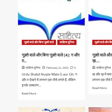
न
बिना
फिरा
नुक़्ते
करो
वाले
कोई
(6):
शाम
क्या
घर
है
में
बिंदी
रहा
का
करो
फ़र्क़.
नुक़्ते वाले और बिना नुक़्ते वाले
साहित्य दुनिया
नुक़्ते वाले और बिन
–
बशीर
बद्र
नुक़्ते वाले और बिना नुक़्ते वाले (4): ग और
नुक़्ते वाले औ
ग़..
ख़…
साहित्य दुनिया
February 21, 2025
0
साहित्य दुनिया
Urdu Shabd Nuqte Wale G aur Gh: ग
ख और ख़ में क्या
और ग़ देखने में लगभग एक जैसे लगते हैं, लेकिन
लगभग एक जैसे दिख
इनके उच्चारण...
Rea
Read More
mor
Read
Read More
abo
more
नुक़्ते
about
वाले
नुक़्ते
और
वाले