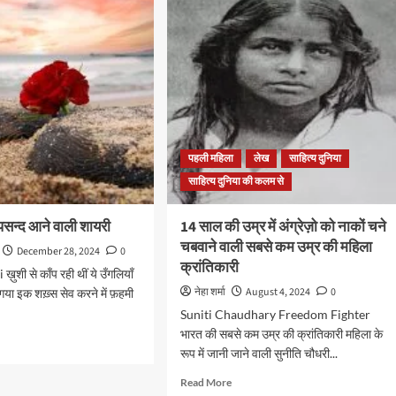
और
बिना
नुक़्ते
वाले
(2):
क
और
क़..
पहली महिला
लेख
साहित्य दुनिया
साहित्य दुनिया की कलम से
पसन्द आने वाली शायरी
14 साल की उम्र में अंग्रेज़ो को नाकों चने
चबवाने वाली सबसे कम उम्र की महिला
December 28, 2024
0
क्रांतिकारी
ुशी से काँप रही थीं ये उँगलियाँ
नेहा शर्मा
August 4, 2024
0
या इक शख़्स सेव करने में फ़हमी
Suniti Chaudhary Freedom Fighter
भारत की सबसे कम उम्र की क्रांतिकारी महिला के
d
रूप में जानी जाने वाली सुनीति चौधरी...
e
ut
Read
Read More
ानों