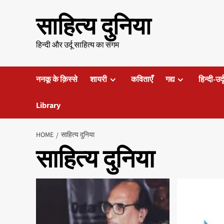
Skip
साहित्य दुनिया
to
content
हिन्दी और उर्दू साहित्य का संगम
ननकू के क़िस्से
शायरी
कविताएँ
गद्य
हिन्दी-उर्
Library
HOME
साहित्य दुनिया
साहित्य दुनिया