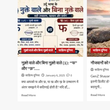
बिना
और
नुक़्ते
बिना
वाले
नुक़्ते
(3):
वाले
ख
(4):
और
ग
ख़…
और
ग़..
नुक़्ते वाले और बिना नुक़्ते वाले
साहित्य दुनिया
साहित्य दुनिया
नुक़्ते वाले और बिना नुक़्ते वाले (1): “फ”
नौजवानों को 
और “फ़”….
साहित्य दुनिया
साहित्य दुनिया
January 6, 2025
0
GenZ Shayari ख़
इतनी डिलीट हो ग
क्या आपको फ और फ़, या ख और ख़ के उच्चारण में
बदायूनी...
अंतर समझने में कठिनाई होती है? यदि हाँ,...
Rea
Read
Read More
Read More
mor
more
abo
about
नौजव
नुक़्ते