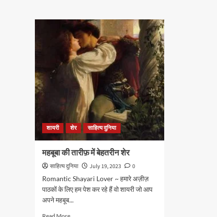
को
वाले
पसन्
और
आने
बिना
वाली
नुक़्ते
शायर
वाले
(1):
“फ”
और
“फ़”….
शायरी
शेर
साहित्य दुनिया
महबूबा की तारीफ़ में बेहतरीन शेर
साहित्य दुनिया
July 19, 2023
0
Romantic Shayari Lover ~ हमारे अज़ीज़
पाठकों के लिए हम पेश कर रहे हैं वो शायरी जो आप
अपने महबूब...
Read
Read More