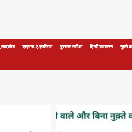
दू शब्दकोश
ख़ज़ाना-ए-क़ाफ़िया
पुस्तक समीक्षा
हिन्दी व्याकरण
नुक़्ते 