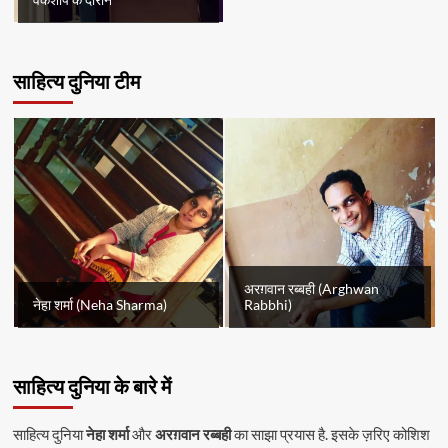
साहित्य दुनिया टीम
अरग़वान रब्बही (Arghwan
नेहा शर्मा (Neha Sharma)
Rabbhi)
साहित्य दुनिया के बारे में
साहित्य दुनिया
नेहा शर्मा
और
अरग़वान रब्बही
का साझा प्रयास है. इसके ज़रिए कोशिश