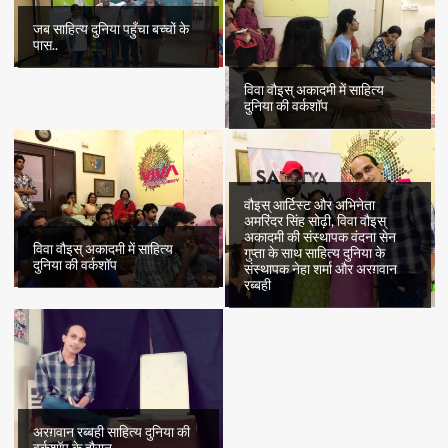
जब साहित्य दुनिया पहुँचा बच्चों के
पास..
विवा वौइस् अकादमी में साहित्य
दुनिया की वर्कशॉप
वौइस् आर्टिस्ट और अभिनेता
अमरिंदर सिंह सोढ़ी, विवा वौइस्
अकादमी की संस्थापक वंदना सेन
विवा वौइस् अकादमी में साहित्य
गुप्ता के साथ साहित्य दुनिया के
दुनिया की वर्कशॉप
संस्थापक नेहा शर्मा और अरग़वान
रब्बही
अरग़वान रब्बही साहित्य दुनिया की
वर्कशॉप के दौरान