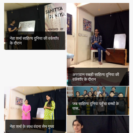
की
कहानी
“पंडित
और
पंडितानी”
का
अंतिम
नेहा शर्मा साहित्य दुनिया की वर्कशॉप
भाग
के दौरान
अरग़वान रब्बही साहित्य दुनिया की
वर्कशॉप के दौरान
जब साहित्य दुनिया पहुँचा बच्चों के
पास..
नेहा शर्मा के साथ वंदना सेन गुप्ता