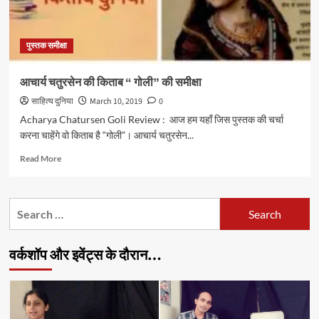
पुस्तक समीक्षा
आचार्य चतुरसेन की किताब “ गोली” की समीक्षा
साहित्य दुनिया
March 10, 2019
0
Acharya Chatursen Goli Review : आज हम यहाँ जिस पुस्तक की चर्चा
करना चाहेंगे वो किताब है “गोली”। आचार्य चतुरसेन...
Read
Read More
more
about
आचार्य
Search
चतुरसेन
for:
की
किताब
वर्कशॉप और इवेंट्स के दौरान…
“
गोली”
की
समीक्षा