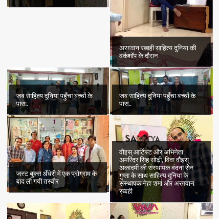
अरग़वान रब्बही साहित्य दुनिया की
वर्कशॉप के दौरान
जब साहित्य दुनिया पहुँचा बच्चों के
जब साहित्य दुनिया पहुँचा बच्चों के
पास..
पास..
वौइस् आर्टिस्ट और अभिनेता
अमरिंदर सिंह सोढ़ी, विवा वौइस्
अकादमी की संस्थापक वंदना सेन
जस्ट बुक्स अँधेरी में एक प्रोग्राम के
गुप्ता के साथ साहित्य दुनिया के
बाद ली गयी तस्वीर
संस्थापक नेहा शर्मा और अरग़वान
रब्बही