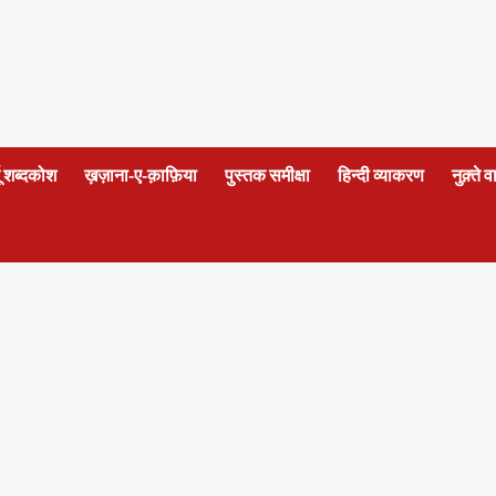
दू शब्दकोश
ख़ज़ाना-ए-क़ाफ़िया
पुस्तक समीक्षा
हिन्दी व्याकरण
नुक़्ते 