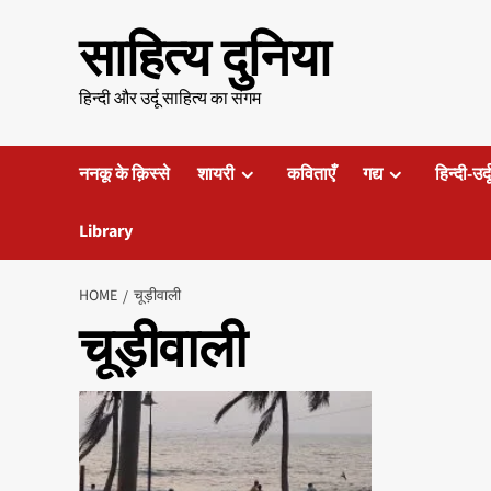
Skip
साहित्य दुनिया
to
content
हिन्दी और उर्दू साहित्य का संगम
ननकू के क़िस्से
शायरी
कविताएँ
गद्य
हिन्दी-उर्
Library
HOME
चूड़ीवाली
चूड़ीवाली