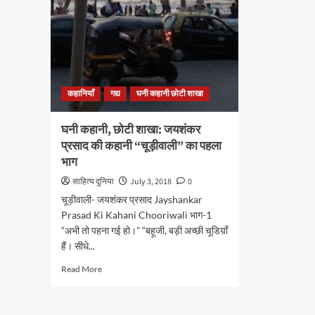
कहानियाँ
गद्य
घनी कहानी छोटी शाखा
घनी कहानी, छोटी शाखा: जयशंकर
प्रसाद की कहानी “चूड़ीवाली” का पहला
भाग
साहित्य दुनिया
July 3, 2018
0
चूड़ीवाली- जयशंकर प्रसाद Jayshankar
Prasad Ki Kahani Chooriwali भाग-1
“अभी तो पहना गई हो।” “बहूजी, बड़ी अच्छी चूडिय़ाँ
हैं। सीधे...
Read
Read More
more
about
घनी