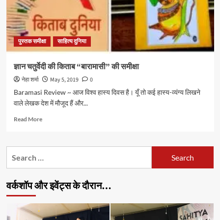
पुस्तक समीक्षा
साहित्य दुनिया
ज्ञान चतुर्वेदी की किताब “बारामासी” की समीक्षा
नेहा शर्मा
May 5, 2019
0
Baramasi Review ~ आज विश्व हास्य दिवस है। यूँ तो कई हास्य-व्यंग्य लिखने
वाले लेखक देश में मौजूद हैं और...
Read
Read More
more
about
ज्ञान
Search
चतुर्वेदी
for:
की
किताब
वर्कशॉप और इवेंट्स के दौरान…
“बारामासी”
की
समीक्षा