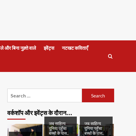
वाले और बिना नुक़्ते वाले
इवेंट्स
नटखट कविताएँ
Search
for:
वर्कशॉप और इवेंट्स के दौरान…
जब साहित्य
जब साहित्य
दुनिया पहुँचा
दुनिया पहुँचा
बच्चों के पास..
बच्चों के पास..