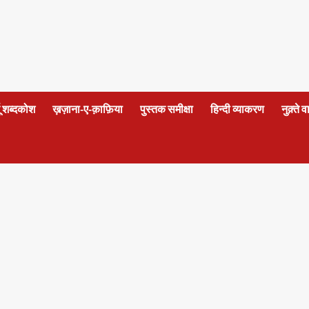
दू शब्दकोश
ख़ज़ाना-ए-क़ाफ़िया
पुस्तक समीक्षा
हिन्दी व्याकरण
नुक़्ते 