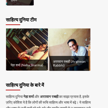
दौरान
साहित्य दुनिया टीम
अरग़वान रब्बही (Arghwan
नेहा शर्मा (Neha Sharma)
Rabbhi)
साहित्य दुनिया के बारे में
साहित्य दुनिया
नेहा शर्मा
और
अरग़वान रब्बही
का साझा प्रयास है. इसके
ज़रिए कोशिश ये है कि लोगों की रूचि साहित्य और भाषा में बढ़े। ये साहित्य
और भाषा से जुड़ी बातों को बड़े-बड़े और गम्भीर वाक्यों से न समझाकर उसे