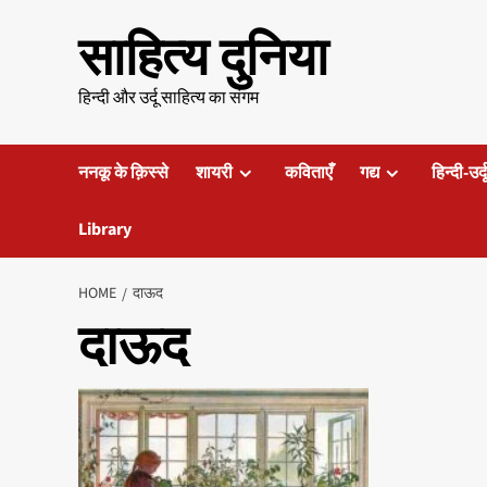
Skip
साहित्य दुनिया
to
content
हिन्दी और उर्दू साहित्य का संगम
ननकू के क़िस्से
शायरी
कविताएँ
गद्य
हिन्दी-उर्
Library
HOME
दाऊद
दाऊद