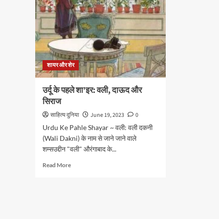
शायर और शेर
उर्दू के पहले शा’इर: वली, दाऊद और
सिराज
साहित्य दुनिया
June 19, 2023
0
Urdu Ke Pahle Shayar ~ वली: वली दकनी
(Wali Dakni) के नाम से जाने जाने वाले
शम्सउद्दीन "वली" औरंगाबाद के...
Read
Read More
more
about
उर्दू
के
पहले