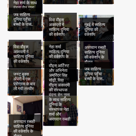
नेहा शर्मा के साथ
वंदना सेन गुप्ता
जब साहित्य
दुनिया पहुँचा
विवा वौइस्
बच्चों के पास..
अकादमी में
मुंबई में साहित्य
साहित्य दुनिया
दुनिया की
की वर्कशॉप
वर्कशॉप
विवा वौइस्
नेहा शर्मा
अरग़वान रब्बही
अकादमी में
साहित्य दुनिया
साहित्य दुनिया
साहित्य दुनिया
की वर्कशॉप के
की वर्कशॉप के
की वर्कशॉप
दौरान
दौरान
वौइस् आर्टिस्ट
जब साहित्य
और अभिनेता
दुनिया पहुँचा
जस्ट बुक्स
नेहा शर्मा
अमरिंदर सिंह
बच्चों के पास..
अँधेरी में एक
साहित्य दुनिया
सोढ़ी, विवा
प्रोग्राम के बाद
की वर्कशॉप के
वौइस् अकादमी
ली गयी तस्वीर
दौरान
की संस्थापक
वंदना सेन गुप्ता
के साथ साहित्य
दुनिया के
संस्थापक नेहा
शर्मा और
अरग़वान रब्बही
अरग़वान रब्बही
साहित्य दुनिया
की वर्कशॉप के