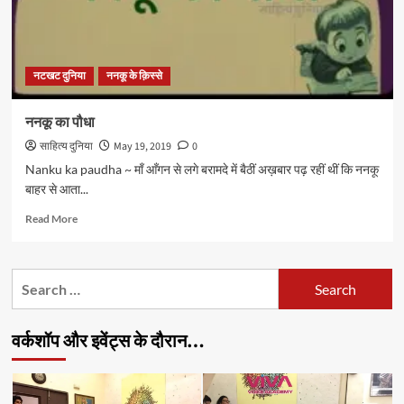
नटखट दुनिया
ननकू के क़िस्से
ननकू का पौधा
साहित्य दुनिया
May 19, 2019
0
Nanku ka paudha ~ माँ आँगन से लगे बरामदे में बैठीं अख़बार पढ़ रहीं थीं कि ननकू
बाहर से आता...
Read
Read More
more
about
ननकू
Search
का
for:
पौधा
वर्कशॉप और इवेंट्स के दौरान…