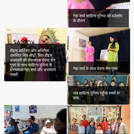
नेहा शर्मा साहित्य दुनिया की वर्कशॉप
के दौरान
वौइस् आर्टिस्ट और अभिनेता
अमरिंदर सिंह सोढ़ी, विवा वौइस्
अकादमी की संस्थापक वंदना सेन
गुप्ता के साथ साहित्य दुनिया के
नेहा शर्मा के साथ वंदना सेन गुप्ता
संस्थापक नेहा शर्मा और अरग़वान
रब्बही
जब साहित्य दुनिया पहुँचा बच्चों के
पास..