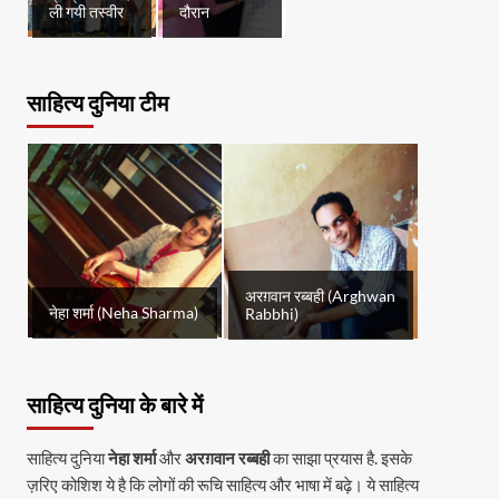
ली गयी तस्वीर
दौरान
साहित्य दुनिया टीम
अरग़वान रब्बही (Arghwan
नेहा शर्मा (Neha Sharma)
Rabbhi)
साहित्य दुनिया के बारे में
साहित्य दुनिया
नेहा शर्मा
और
अरग़वान रब्बही
का साझा प्रयास है. इसके
ज़रिए कोशिश ये है कि लोगों की रूचि साहित्य और भाषा में बढ़े। ये साहित्य