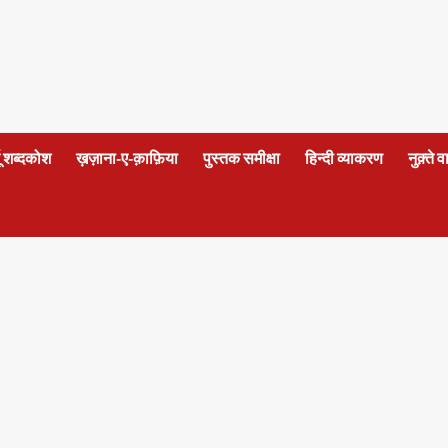
दू शब्दकोश
ख़ज़ाना-ए-क़ाफ़िया
पुस्तक समीक्षा
हिन्दी व्याकरण
नुक़्ते 