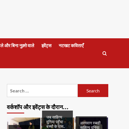
वाले और बिना नुक़्ते वाले
इवेंट्स
नटखट कविताएँ
Search
for:
वर्कशॉप और इवेंट्स के दौरान…
जब साहित्य
दुनिया पहुँचा
अरग़वान रब्बही
बच्चों के पास..
साहित्य दुनिया