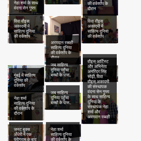
नेहा शर्मा के साथ
की वर्कशॉप के
वंदना सेन गुप्ता
दौरान
विवा वौइस्
विवा वौइस्
अकादमी में
अकादमी में
साहित्य दुनिया
साहित्य दुनिया
की वर्कशॉप
की वर्कशॉप
अरग़वान रब्बही
साहित्य दुनिया
की वर्कशॉप के
दौरान
वौइस् आर्टिस्ट
जब साहित्य
जब साहित्य
और अभिनेता
दुनिया पहुँचा
दुनिया पहुँचा
अमरिंदर सिंह
बच्चों के पास..
बच्चों के पास..
मुंबई में साहित्य
सोढ़ी, विवा
दुनिया की
वौइस् अकादमी
वर्कशॉप
की संस्थापक
वंदना सेन गुप्ता
जब साहित्य
के साथ साहित्य
दुनिया पहुँचा
नेहा शर्मा
दुनिया के
बच्चों के पास..
साहित्य दुनिया
संस्थापक नेहा
की वर्कशॉप के
शर्मा और
दौरान
अरग़वान रब्बही
जस्ट बुक्स
नेहा शर्मा
अँधेरी में एक
साहित्य दुनिया
प्रोग्राम के बाद
की वर्कशॉप के