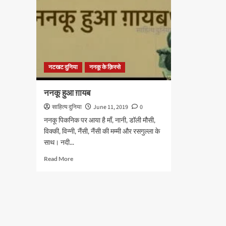
नटखट दुनिया
ननकू के क़िस्से
ननकू हुआ ग़ायब
साहित्य दुनिया
June 11, 2019
0
ननकू पिकनिक पर आया है माँ, नानी, डॉली मौसी,
विक्की, विन्नी, नैंसी, नैंसी की मम्मी और रसगुल्ला के
साथ। नदी...
Read
Read More
more
about
ननकू
हुआ
ग़ायब