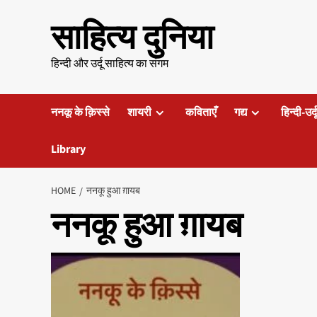
Skip
साहित्य दुनिया
to
content
हिन्दी और उर्दू साहित्य का संगम
ननकू के क़िस्से
शायरी
कविताएँ
गद्य
हिन्दी-उर्
Library
HOME
ननकू हुआ ग़ायब
ननकू हुआ ग़ायब