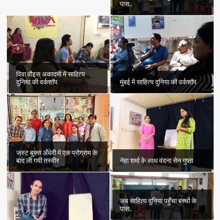
पास..
विवा वौइस् अकादमी में साहित्य
दुनिया की वर्कशॉप
मुंबई में साहित्य दुनिया की वर्कशॉप
जस्ट बुक्स अँधेरी में एक प्रोग्राम के
बाद ली गयी तस्वीर
नेहा शर्मा के साथ वंदना सेन गुप्ता
जब साहित्य दुनिया पहुँचा बच्चों के
पास..