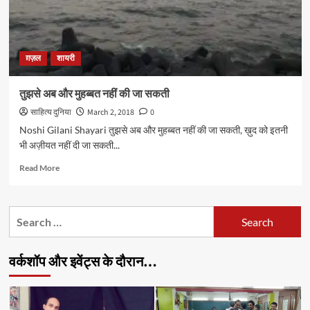
ग़ज़ल
शायरी
तुझसे अब और मुहब्बत नहीं की जा सकती
साहित्य दुनिया
March 2, 2018
0
Noshi Gilani Shayari तुझसे अब और मुहब्बत नहीं की जा सकती, ख़ुद को इतनी
भी अज़ीयत नहीं दी जा सकती...
Read
Read More
more
about
तुझसे
Search
अब
for:
और
मुहब्बत
वर्कशॉप और इवेंट्स के दौरान…
नहीं
की
जा
सकती