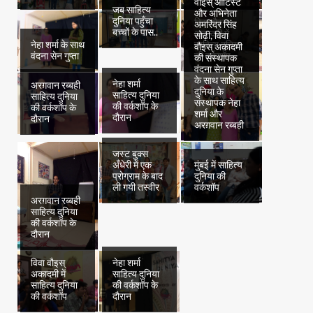
वौइस् आर्टिस्ट
जब साहित्य
और अभिनेता
दुनिया पहुँचा
विवा वौइस्
अमरिंदर सिंह
बच्चों के पास..
अकादमी में
सोढ़ी, विवा
नेहा शर्मा के साथ
साहित्य दुनिया
वौइस् अकादमी
वंदना सेन गुप्ता
की वर्कशॉप
की संस्थापक
वंदना सेन गुप्ता
के साथ साहित्य
नेहा शर्मा
अरग़वान रब्बही
दुनिया के
साहित्य दुनिया
साहित्य दुनिया
संस्थापक नेहा
की वर्कशॉप के
की वर्कशॉप के
शर्मा और
दौरान
दौरान
अरग़वान रब्बही
जस्ट बुक्स
अँधेरी में एक
मुंबई में साहित्य
प्रोग्राम के बाद
दुनिया की
ली गयी तस्वीर
वर्कशॉप
अरग़वान रब्बही
साहित्य दुनिया
की वर्कशॉप के
दौरान
विवा वौइस्
नेहा शर्मा
अकादमी में
साहित्य दुनिया
साहित्य दुनिया
की वर्कशॉप के
की वर्कशॉप
दौरान