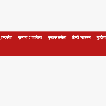
दू शब्दकोश
ख़ज़ाना-ए-क़ाफ़िया
पुस्तक समीक्षा
हिन्दी व्याकरण
नुक़्ते 