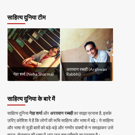
साहित्य दुनिया टीम
अरग़वान रब्बही (Arghwan
नेहा शर्मा (Neha Sharma)
Rabbhi)
साहित्य दुनिया के बारे में
साहित्य दुनिया
नेहा शर्मा
और
अरग़वान रब्बही
का साझा प्रयास है. इसके
ज़रिए कोशिश ये है कि लोगों की रूचि साहित्य और भाषा में बढ़े। ये साहित्य
और भाषा से जुड़ी बातों को बड़े-बड़े और गम्भीर वाक्यों से न समझाकर उसे
सरल, बोलचाल की भाषा में आम जन तक पहुँचाने का प्रयास है।