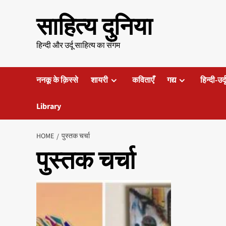
Skip
साहित्य दुनिया
to
content
हिन्दी और उर्दू साहित्य का संगम
ननकू के क़िस्से
शायरी
कविताएँ
गद्य
हिन्दी-उर्
Library
HOME
पुस्तक चर्चा
पुस्तक चर्चा