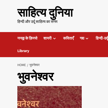
Skip
साहित्य दुनिया
to
content
हिन्दी और उर्दू साहित्य का संगम
ननकू के क़िस्से
शायरी
कविताएँ
गद्य
हिन्दी-उर्
Library
HOME
भुवनेश्वर
भुवनेश्वर