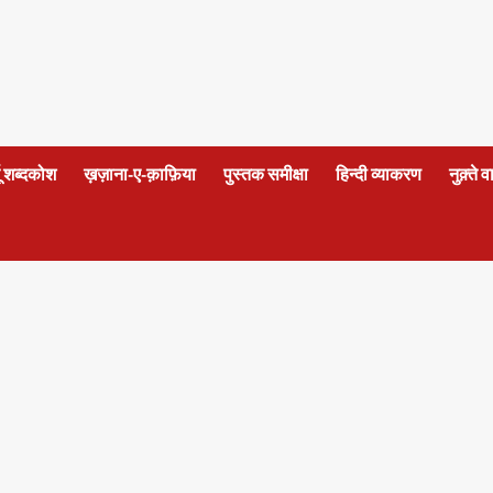
दू शब्दकोश
ख़ज़ाना-ए-क़ाफ़िया
पुस्तक समीक्षा
हिन्दी व्याकरण
नुक़्ते 