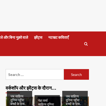
वाले और बिना नुक़्ते वाले
इवेंट्स
नटखट कविताएँ
Search
for:
वर्कशॉप और इवेंट्स के दौरान…
जब साहित्य
जब साहित्य
दुनिया पहुँचा
दुनिया पहुँचा
नेहा शर्मा
बच्चों के पास..
बच्चों के पास..
साहित्य दुनिया