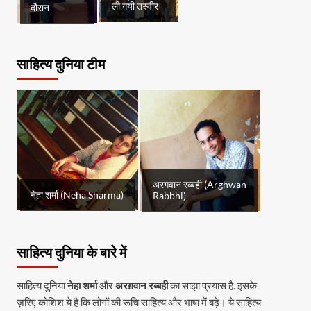
ली गयी तस्वीर
दौरान
साहित्य दुनिया टीम
अरग़वान रब्बही (Arghwan
नेहा शर्मा (Neha Sharma)
Rabbhi)
साहित्य दुनिया के बारे में
साहित्य दुनिया
नेहा शर्मा
और
अरग़वान रब्बही
का साझा प्रयास है. इसके
ज़रिए कोशिश ये है कि लोगों की रूचि साहित्य और भाषा में बढ़े। ये साहित्य