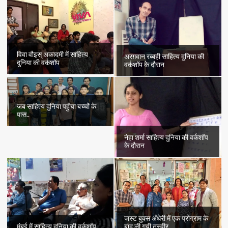
रश्मि
रविजा
का
कहानी
संग्रह
“बंद
विवा वौइस् अकादमी में साहित्य
अरग़वान रब्बही साहित्य दुनिया की
दरवाज़ों
दुनिया की वर्कशॉप
वर्कशॉप के दौरान
का
शहर”
जब साहित्य दुनिया पहुँचा बच्चों के
पास..
नेहा शर्मा साहित्य दुनिया की वर्कशॉप
के दौरान
जस्ट बुक्स अँधेरी में एक प्रोग्राम के
मुंबई में साहित्य दुनिया की वर्कशॉप
बाद ली गयी तस्वीर