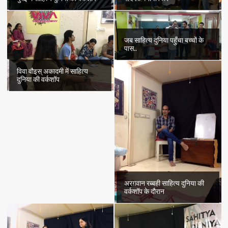
जब साहित्य दुनिया पहुँचा बच्चों के
पास..
विवा वौइस् अकादमी में साहित्य
दुनिया की वर्कशॉप
अरग़वान रब्बही साहित्य दुनिया की
वर्कशॉप के दौरान