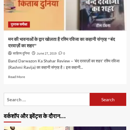
पुस्तक समीक्षा
मन की भावनाओं के द्वार खोलता है रश्मि रविजा का कहानी संग्रह “बंद
दरवाज़ों का शहर”
साहित्य दुनिया
June 27, 2019
0
Band Darwazon Ka Shahar Review ~ 'बंद दरवाज़ों का शहर' रश्मि रविजा
(Rashmi Ravija) का कहानी संग्रह है। इस कहानी...
Read
Read More
more
about
मन
Search
की
for:
भावनाओं
के
वर्कशॉप और इवेंट्स के दौरान…
द्वार
खोलता
है