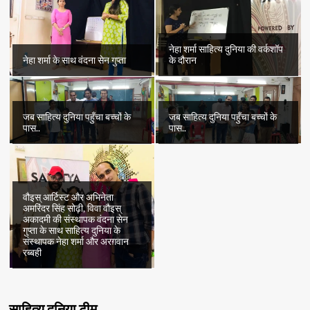
नेहा शर्मा साहित्य दुनिया की वर्कशॉप
नेहा शर्मा के साथ वंदना सेन गुप्ता
के दौरान
जब साहित्य दुनिया पहुँचा बच्चों के
जब साहित्य दुनिया पहुँचा बच्चों के
पास..
पास..
वौइस् आर्टिस्ट और अभिनेता
अमरिंदर सिंह सोढ़ी, विवा वौइस्
अकादमी की संस्थापक वंदना सेन
गुप्ता के साथ साहित्य दुनिया के
संस्थापक नेहा शर्मा और अरग़वान
रब्बही
साहित्य दुनिया टीम