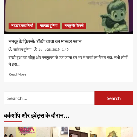
नटखट कहानियाँ
नटखट दुनिया
ननकू के क़िस्से
ननकू के क़िस्से: रॉकी चाचा का मास्टर प्लान
साहित्य दुनिया
June 28, 2019
0
राखी बुआ का चीकू और रसगुल्ला से डर जाना घर भर में चर्चा का विषय रहा. सभी लोगों
ने इस...
Read
Read More
more
about
ननकू
Search
के
for:
क़िस्से:
रॉकी
वर्कशॉप और इवेंट्स के दौरान…
चाचा
का
मास्टर
प्लान