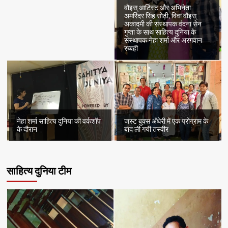
वौइस् आर्टिस्ट और अभिनेता
अमरिंदर सिंह सोढ़ी, विवा वौइस्
अकादमी की संस्थापक वंदना सेन
गुप्ता के साथ साहित्य दुनिया के
संस्थापक नेहा शर्मा और अरग़वान
रब्बही
नेहा शर्मा साहित्य दुनिया की वर्कशॉप
जस्ट बुक्स अँधेरी में एक प्रोग्राम के
के दौरान
बाद ली गयी तस्वीर
साहित्य दुनिया टीम