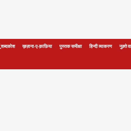
दू शब्दकोश
ख़ज़ाना-ए-क़ाफ़िया
पुस्तक समीक्षा
हिन्दी व्याकरण
नुक़्ते 