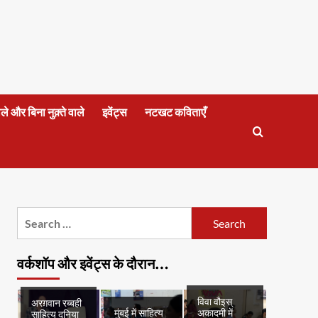
वाले और बिना नुक़्ते वाले
इवेंट्स
नटखट कविताएँ
Search
for:
वर्कशॉप और इवेंट्स के दौरान…
विवा वौइस्
अरग़वान रब्बही
मुंबई में साहित्य
अकादमी में
साहित्य दुनिया