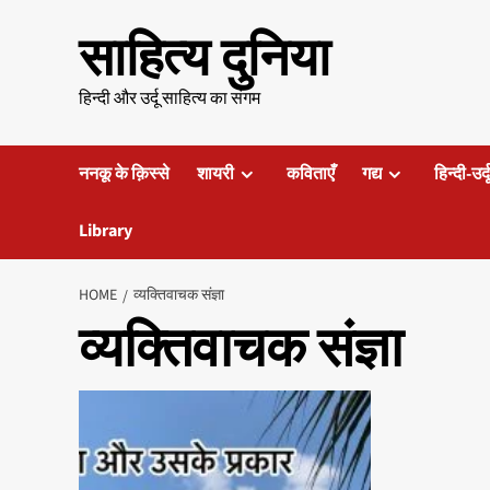
Skip
साहित्य दुनिया
to
content
हिन्दी और उर्दू साहित्य का संगम
ननकू के क़िस्से
शायरी
कविताएँ
गद्य
हिन्दी-उर्
Library
HOME
व्यक्तिवाचक संज्ञा
व्यक्तिवाचक संज्ञा