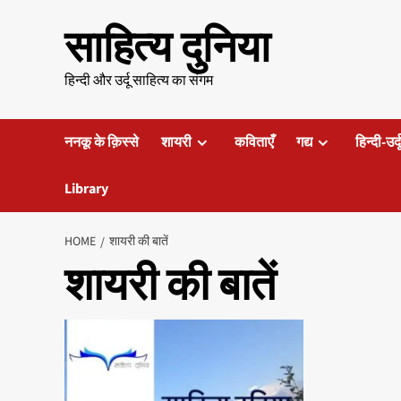
Skip
साहित्य दुनिया
to
content
हिन्दी और उर्दू साहित्य का संगम
ननकू के क़िस्से
शायरी
कविताएँ
गद्य
हिन्दी-उर्
Library
HOME
शायरी की बातें
शायरी की बातें