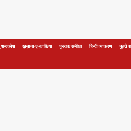
दू शब्दकोश
ख़ज़ाना-ए-क़ाफ़िया
पुस्तक समीक्षा
हिन्दी व्याकरण
नुक़्ते 