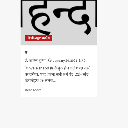
हिन्दी-उर्दू शब्दकोश
ष
साहित्य दुनिया
January 24, 2021
0
'ष' wale shabd (ष से शुरू होने वाले शब्द) पढ़ने
का तरीक़ा: शब्द (वज़्न) सभी अर्थ षंड(21)- साँड
षंडाली(222)- तलैया...
Read
Read More
more
about
ष