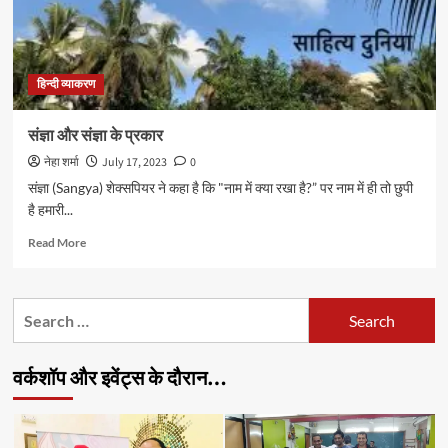
हिन्दी व्याकरण
संज्ञा और संज्ञा के प्रकार
नेहा शर्मा
July 17, 2023
0
संज्ञा (Sangya) शेक्सपियर ने कहा है कि "नाम में क्या रखा है?” पर नाम में ही तो छुपी
है हमारी...
Read
Read More
more
about
संज्ञा
Search
और
for:
संज्ञा
के
वर्कशॉप और इवेंट्स के दौरान…
प्रकार