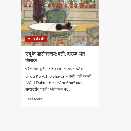
शायर और शेर
उर्दू के पहले शा’इर: वली, दाऊद और
सिराज
साहित्य दुनिया
June 19, 2023
0
Urdu Ke Pahle Shayar ~ वली: वली दकनी
(Wali Dakni) के नाम से जाने जाने वाले
शम्सउद्दीन "वली" औरंगाबाद के...
Read
Read More
more
about
उर्दू
के
पहले