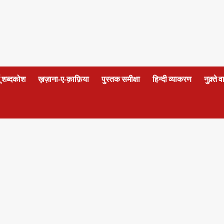
दू शब्दकोश
ख़ज़ाना-ए-क़ाफ़िया
पुस्तक समीक्षा
हिन्दी व्याकरण
नुक़्ते 