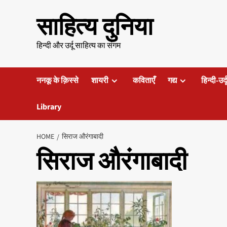
Skip
साहित्य दुनिया
to
content
हिन्दी और उर्दू साहित्य का संगम
ननकू के क़िस्से
शायरी
कविताएँ
गद्य
हिन्दी-उर्
Library
HOME
सिराज औरंगाबादी
सिराज औरंगाबादी