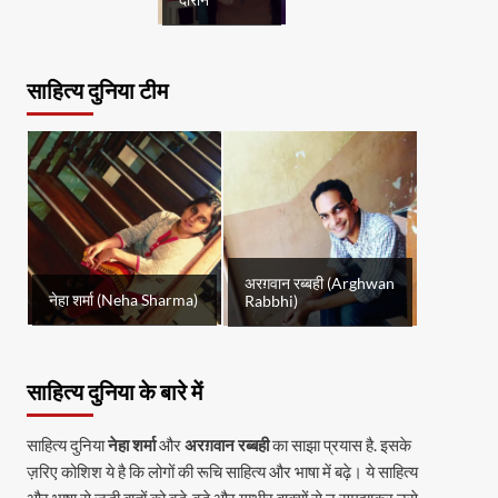
दौरान
साहित्य दुनिया टीम
अरग़वान रब्बही (Arghwan
नेहा शर्मा (Neha Sharma)
Rabbhi)
साहित्य दुनिया के बारे में
साहित्य दुनिया
नेहा शर्मा
और
अरग़वान रब्बही
का साझा प्रयास है. इसके
ज़रिए कोशिश ये है कि लोगों की रूचि साहित्य और भाषा में बढ़े। ये साहित्य
और भाषा से जुड़ी बातों को बड़े-बड़े और गम्भीर वाक्यों से न समझाकर उसे