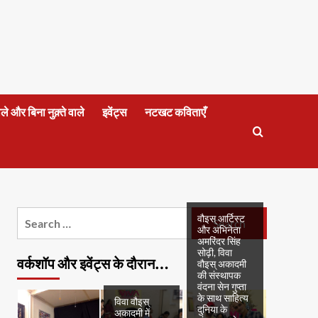
वाले और बिना नुक़्ते वाले
इवेंट्स
नटखट कविताएँ
Search
वौइस् आर्टिस्ट
और अभिनेता
for:
अमरिंदर सिंह
सोढ़ी, विवा
वर्कशॉप और इवेंट्स के दौरान…
वौइस् अकादमी
की संस्थापक
वंदना सेन गुप्ता
के साथ साहित्य
विवा वौइस्
दुनिया के
अकादमी में