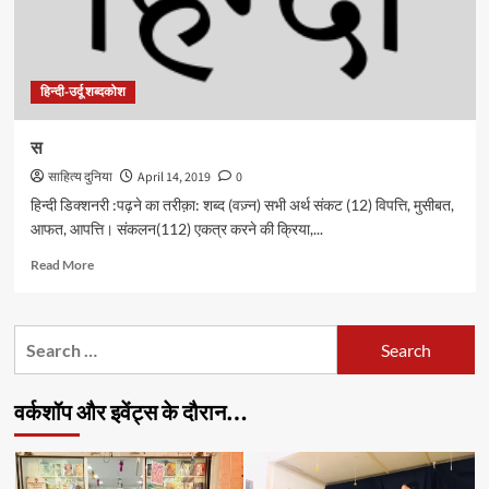
हिन्दी-उर्दू शब्दकोश
स
साहित्य दुनिया
April 14, 2019
0
हिन्दी डिक्शनरी :पढ़ने का तरीक़ा: शब्द (वज़्न) सभी अर्थ संकट (12) विपत्ति, मुसीबत,
आफत, आपत्ति। संकलन(112) एकत्र करने की क्रिया,...
Read
Read More
more
about
स
Search
for:
वर्कशॉप और इवेंट्स के दौरान…