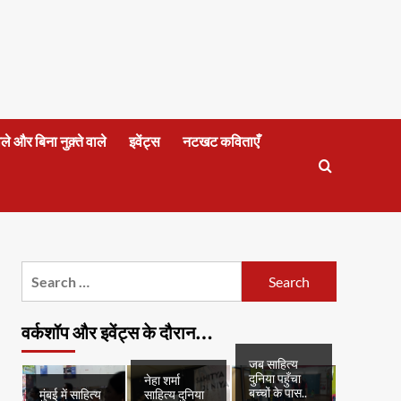
वाले और बिना नुक़्ते वाले
इवेंट्स
नटखट कविताएँ
Search
for:
वर्कशॉप और इवेंट्स के दौरान…
जब साहित्य
दुनिया पहुँचा
नेहा शर्मा
बच्चों के पास..
मुंबई में साहित्य
साहित्य दुनिया