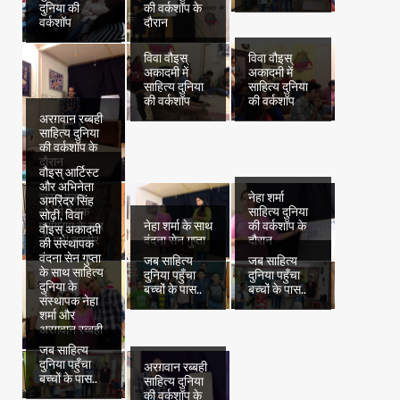
दुनिया की
की वर्कशॉप के
वर्कशॉप
दौरान
विवा वौइस्
विवा वौइस्
अकादमी में
अकादमी में
साहित्य दुनिया
साहित्य दुनिया
की वर्कशॉप
की वर्कशॉप
अरग़वान रब्बही
साहित्य दुनिया
की वर्कशॉप के
दौरान
वौइस् आर्टिस्ट
और अभिनेता
जस्ट बुक्स
नेहा शर्मा
अमरिंदर सिंह
अँधेरी में एक
साहित्य दुनिया
सोढ़ी, विवा
प्रोग्राम के बाद
नेहा शर्मा के साथ
की वर्कशॉप के
वौइस् अकादमी
ली गयी तस्वीर
वंदना सेन गुप्ता
दौरान
की संस्थापक
वंदना सेन गुप्ता
जब साहित्य
जब साहित्य
के साथ साहित्य
दुनिया पहुँचा
दुनिया पहुँचा
दुनिया के
बच्चों के पास..
बच्चों के पास..
संस्थापक नेहा
शर्मा और
अरग़वान रब्बही
जब साहित्य
दुनिया पहुँचा
अरग़वान रब्बही
बच्चों के पास..
साहित्य दुनिया
की वर्कशॉप के