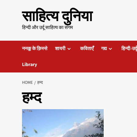
Skip
साहित्य दुनिया
to
content
हिन्दी और उर्दू साहित्य का संगम
ननकू के क़िस्से
शायरी
कविताएँ
गद्य
हिन्दी-उर्
Library
HOME
हम्द
हम्द