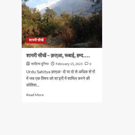
शायरी सीखें
शायरी सीखें ~ क़त्आ, रूबाई, हम्द….
साहित्य दुनिया
February 15, 2023
0
Urdu Sahitya क़त्आ- दो या दो से अधिक शे'रों
में जब एक विषय को शा'इरी में शामिल करने की
कोशिश...
Read
Read More
more
about
शायरी
सीखें
~
क़त्आ,
रूबाई,