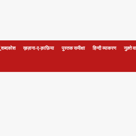
दू शब्दकोश
ख़ज़ाना-ए-क़ाफ़िया
पुस्तक समीक्षा
हिन्दी व्याकरण
नुक़्ते 