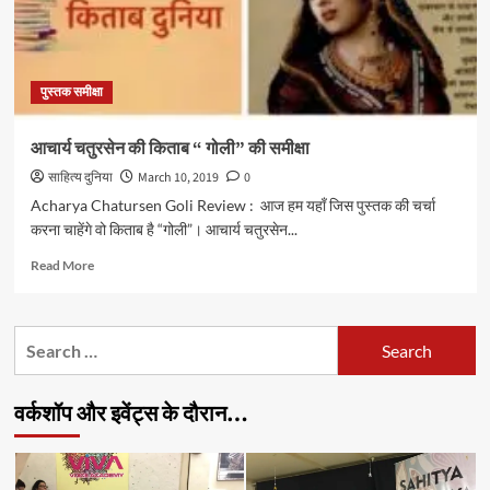
पुस्तक समीक्षा
आचार्य चतुरसेन की किताब “ गोली” की समीक्षा
साहित्य दुनिया
March 10, 2019
0
Acharya Chatursen Goli Review : आज हम यहाँ जिस पुस्तक की चर्चा
करना चाहेंगे वो किताब है “गोली”। आचार्य चतुरसेन...
Read
Read More
more
about
आचार्य
Search
चतुरसेन
for:
की
किताब
वर्कशॉप और इवेंट्स के दौरान…
“
गोली”
की
समीक्षा