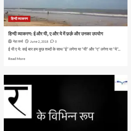
हिन्दी व्याकरण
हिन्दी व्याकरण: ई और यी, ए और ये में फ़र्क़ और उनका उपयोग
नेहा शर्मा
June 2, 2018
0
ई यी ए ये: कई बार हम कुछ शब्दों के साथ “ई” लगेगा या “यी” और “ए” लगेगा या “ये”...
Read
Read More
more
about
हिन्दी
व्याकरण:
ई
और
यी,
ए
और
ये
में
फ़र्क़
और