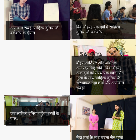
विवा वौइस् अकादमी में साहित्य
अरग़वान रब्बही साहित्य दुनिया की
दुनिया की वर्कशॉप
वर्कशॉप के दौरान
वौइस् आर्टिस्ट और अभिनेता
अमरिंदर सिंह सोढ़ी, विवा वौइस्
अकादमी की संस्थापक वंदना सेन
गुप्ता के साथ साहित्य दुनिया के
संस्थापक नेहा शर्मा और अरग़वान
रब्बही
जब साहित्य दुनिया पहुँचा बच्चों के
पास..
नेहा शर्मा के साथ वंदना सेन गुप्ता