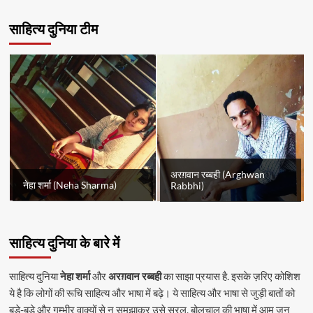
साहित्य दुनिया टीम
अरग़वान रब्बही (Arghwan
नेहा शर्मा (Neha Sharma)
Rabbhi)
साहित्य दुनिया के बारे में
साहित्य दुनिया
नेहा शर्मा
और
अरग़वान रब्बही
का साझा प्रयास है. इसके ज़रिए कोशिश
ये है कि लोगों की रूचि साहित्य और भाषा में बढ़े। ये साहित्य और भाषा से जुड़ी बातों को
बड़े-बड़े और गम्भीर वाक्यों से न समझाकर उसे सरल, बोलचाल की भाषा में आम जन