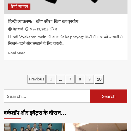
हिन्दी व्याकरण
हिन्दी व्याकरण: “की” और “कि” का प्रयोग
नेहा शर्मा
May 19, 2018
0
Hindi Vyakaran mein Ki aur Ka ka prayog: किसी भी भाषा को आसानी से
लिखने-पढ़ने और समझने के लिए ज़रूरी...
Read
Read More
more
about
हिन्दी
व्याकरण:
Posts
Previous
1
7
8
9
…
10
“की”
pagination
और
“कि”
Search
का
for:
प्रयोग
वर्कशॉप और इवेंट्स के दौरान…