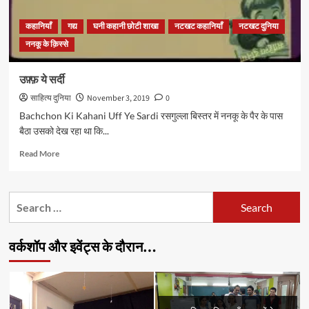
कहानियाँ
गद्य
घनी कहानी छोटी शाखा
नटखट कहानियाँ
नटखट दुनिया
ननकू के क़िस्से
उफ़्फ़ ये सर्दी
साहित्य दुनिया
November 3, 2019
0
Bachchon Ki Kahani Uff Ye Sardi रसगुल्ला बिस्तर में ननकू के पैर के पास
बैठा उसको देख रहा था कि...
Read
Read More
more
about
उफ़्फ़
Search
ये
for:
सर्दी
वर्कशॉप और इवेंट्स के दौरान…