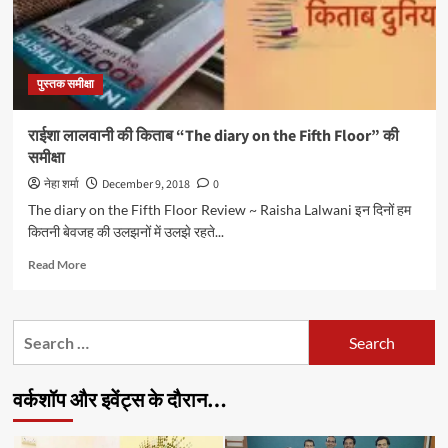
पुस्तक समीक्षा
राईशा लालवानी की किताब “The diary on the Fifth Floor” की
समीक्षा
नेहा शर्मा
December 9, 2018
0
The diary on the Fifth Floor Review ~ Raisha Lalwani इन दिनों हम
कितनी बेवजह की उलझनों में उलझे रहते...
Read
Read More
more
about
राईशा
Search
लालवानी
for:
की
किताब
वर्कशॉप और इवेंट्स के दौरान…
“The
diary
on