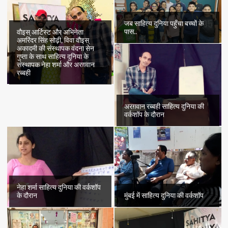
the
Fifth
Floor”
जब साहित्य दुनिया पहुँचा बच्चों के
की
पास..
वौइस् आर्टिस्ट और अभिनेता
अमरिंदर सिंह सोढ़ी, विवा वौइस्
समीक्षा
अकादमी की संस्थापक वंदना सेन
गुप्ता के साथ साहित्य दुनिया के
संस्थापक नेहा शर्मा और अरग़वान
रब्बही
अरग़वान रब्बही साहित्य दुनिया की
वर्कशॉप के दौरान
नेहा शर्मा साहित्य दुनिया की वर्कशॉप
के दौरान
मुंबई में साहित्य दुनिया की वर्कशॉप