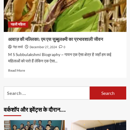
पहली महिला
आवाज़ की मल्लिका: एम एस सुब्बुलक्ष्मी का प्रभावशाली जीवन
नेहा शर्मा
December 27, 2024
0
M S Subbulakshmi Biography ~ गायन एक ऐसा क्षेत्र है जहाँ हम कई
महिलाओं को पाते हैं लेकिन एक ऐसा...
Read
Read More
more
about
आवाज़
Search
की
for:
मल्लिका:
एम
वर्कशॉप और इवेंट्स के दौरान…
एस
सुब्बुलक्ष्मी
का
प्रभावशाली