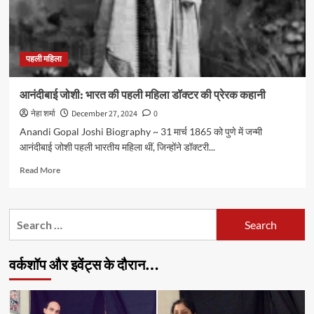
पहली महिला
आनंदीबाई जोशी: भारत की पहली महिला डॉक्टर की प्रेरक कहानी
नेहा शर्मा
December 27, 2024
0
Anandi Gopal Joshi Biography ~ 31 मार्च 1865 को पुणे में जन्मी
आनंदीबाई जोशी पहली भारतीय महिला थीं, जिन्‍होंने डॉक्‍टरी...
Read
Read More
more
about
आनंदीबाई
Search
जोशी:
for:
भारत
की
वर्कशॉप और इवेंट्स के दौरान…
पहली
महिला
डॉक्टर
की