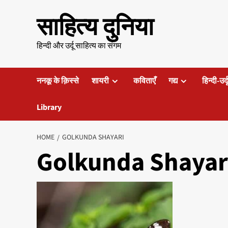
Skip
साहित्य दुनिया
to
content
हिन्दी और उर्दू साहित्य का संगम
ननकू के क़िस्से
शायरी
कविताएँ
गद्य
हिन्दी-उर्
Library
HOME
GOLKUNDA SHAYARI
Golkunda Shayar