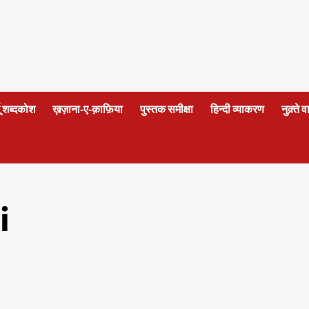
दू शब्दकोश
ख़ज़ाना-ए-क़ाफ़िया
पुस्तक समीक्षा
हिन्दी व्याकरण
नुक़्ते 
i