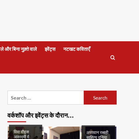
वाले और बिना नुक़्ते वाले
इवेंट्स
नटखट कविताएँ
Search
for:
वर्कशॉप और इवेंट्स के दौरान…
विवा वौइस्
अरग़वान रब्बही
अकादमी में
साहित्य दुनिया