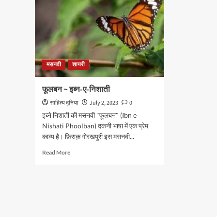
मसनवी
शायरी
फूलबन ~ इब्न-ए-निशाती
साहित्य दुनिया
July 2, 2023
0
इब्ने निशाती की मसनवी "फूलबन" (Ibn e
Nishati Phoolban) दकनी भाषा में एक प्रेम
काव्य है। फ़िराक़ गोरखपुरी इस मसनवी...
Read
Read More
more
about
फूलबन
~
इब्न-
ए-
निशाती