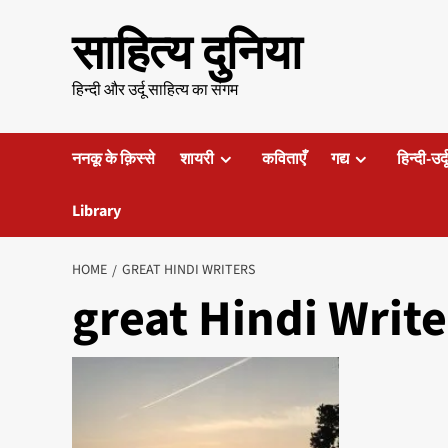
Skip
साहित्य दुनिया
to
content
हिन्दी और उर्दू साहित्य का संगम
ननकू के क़िस्से
शायरी
कविताएँ
गद्य
हिन्दी-उर्
Library
HOME
GREAT HINDI WRITERS
great Hindi Write