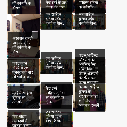
नेहा शर्मा के साथ
साहित्य दुनिया
की वर्कशॉप के
वंदना सेन गुप्ता
की वर्कशॉप
दौरान
जब साहित्य
जब साहित्य
दुनिया पहुँचा
दुनिया पहुँचा
बच्चों के पास..
बच्चों के पास..
अरग़वान रब्बही
साहित्य दुनिया
की वर्कशॉप के
दौरान
वौइस् आर्टिस्ट
जब साहित्य
और अभिनेता
दुनिया पहुँचा
जस्ट बुक्स
नेहा शर्मा
अमरिंदर सिंह
बच्चों के पास..
अँधेरी में एक
साहित्य दुनिया
सोढ़ी, विवा
प्रोग्राम के बाद
की वर्कशॉप के
वौइस् अकादमी
ली गयी तस्वीर
दौरान
की संस्थापक
वंदना सेन गुप्ता
के साथ साहित्य
नेहा शर्मा
दुनिया के
मुंबई में साहित्य
साहित्य दुनिया
संस्थापक नेहा
दुनिया की
की वर्कशॉप के
शर्मा और
वर्कशॉप
दौरान
अरग़वान रब्बही
जब साहित्य
दुनिया पहुँचा
विवा वौइस्
बच्चों के पास..
अकादमी में
साहित्य दुनिया