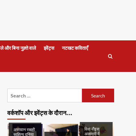
वाले और बिना नुक़्ते वाले
इवेंट्स
नटखट कविताएँ
Search
for:
वर्कशॉप और इवेंट्स के दौरान…
विवा वौइस्
अरग़वान रब्बही
अकादमी में
साहित्य दुनिया