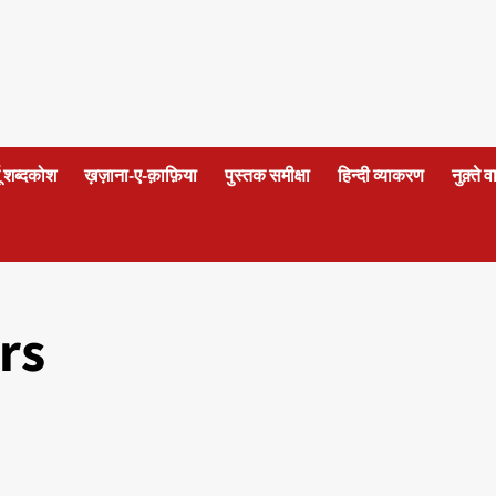
दू शब्दकोश
ख़ज़ाना-ए-क़ाफ़िया
पुस्तक समीक्षा
हिन्दी व्याकरण
नुक़्ते 
rs