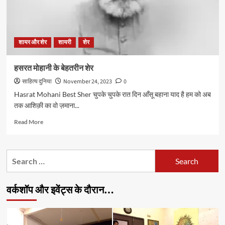
शायर और शेर
शायरी
शेर
हसरत मोहानी के बेहतरीन शेर
साहित्य दुनिया
November 24, 2023
0
Hasrat Mohani Best Sher चुपके चुपके रात दिन आँसू बहाना याद है हम को अब
तक आशिक़ी का वो ज़माना...
Read
Read More
more
about
हसरत
Search
मोहानी
for:
के
बेहतरीन
वर्कशॉप और इवेंट्स के दौरान…
शेर