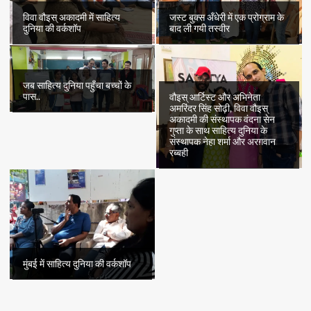
विवा वौइस् अकादमी में साहित्य
जस्ट बुक्स अँधेरी में एक प्रोग्राम के
दुनिया की वर्कशॉप
बाद ली गयी तस्वीर
जब साहित्य दुनिया पहुँचा बच्चों के
पास..
वौइस् आर्टिस्ट और अभिनेता
अमरिंदर सिंह सोढ़ी, विवा वौइस्
अकादमी की संस्थापक वंदना सेन
गुप्ता के साथ साहित्य दुनिया के
संस्थापक नेहा शर्मा और अरग़वान
रब्बही
मुंबई में साहित्य दुनिया की वर्कशॉप