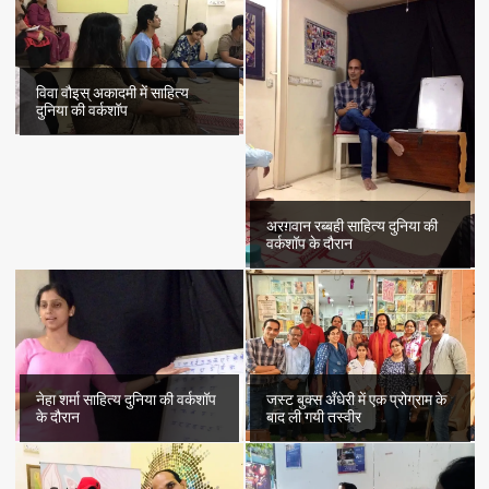
विवा वौइस् अकादमी में साहित्य
दुनिया की वर्कशॉप
अरग़वान रब्बही साहित्य दुनिया की
वर्कशॉप के दौरान
नेहा शर्मा साहित्य दुनिया की वर्कशॉप
जस्ट बुक्स अँधेरी में एक प्रोग्राम के
के दौरान
बाद ली गयी तस्वीर