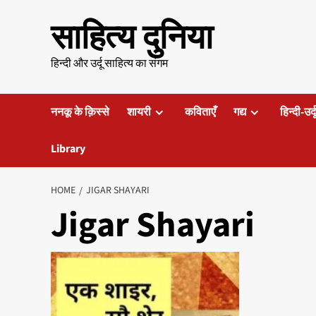
Skip
साहित्य दुनिया
to
content
हिन्दी और उर्दू साहित्य का संगम
ननकू के क़िस्से
शायरी
कविताएँ
गद्य
हिन्दी-उर्
Library
HOME
JIGAR SHAYARI
Jigar Shayari