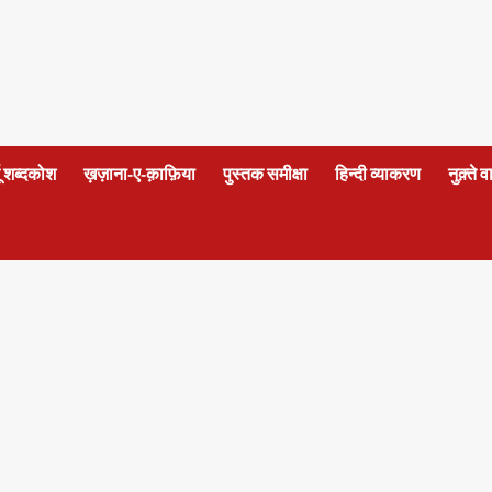
दू शब्दकोश
ख़ज़ाना-ए-क़ाफ़िया
पुस्तक समीक्षा
हिन्दी व्याकरण
नुक़्ते 