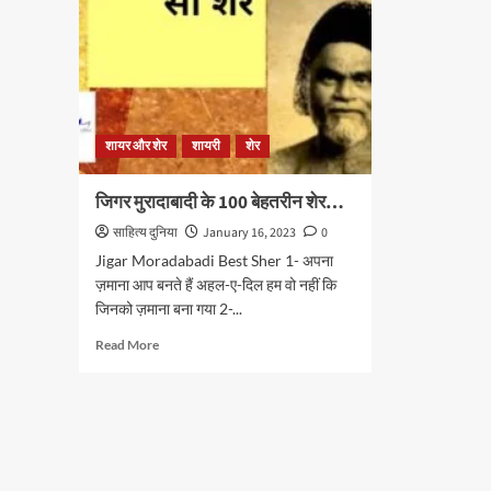
शायर और शेर
शायरी
शेर
जिगर मुरादाबादी के 100 बेहतरीन शेर…
साहित्य दुनिया
January 16, 2023
0
Jigar Moradabadi Best Sher 1- अपना
ज़माना आप बनते हैं अहल-ए-दिल हम वो नहीं कि
जिनको ज़माना बना गया 2-...
Read
Read More
more
about
जिगर
मुरादाबादी
के
100
बेहतरीन