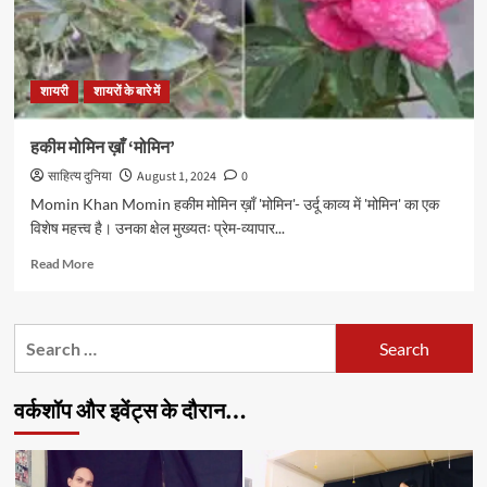
शायरी
शायरों के बारे में
हकीम मोमिन ख़ाँ ‘मोमिन’
साहित्य दुनिया
August 1, 2024
0
Momin Khan Momin हकीम मोमिन ख़ाँ 'मोमिन'- उर्दू काव्य में 'मोमिन' का एक
विशेष महत्त्व है। उनका क्षेल मुख्यतः प्रेम-व्यापार...
Read
Read More
more
about
हकीम
Search
मोमिन
for:
ख़ाँ
‘मोमिन’
वर्कशॉप और इवेंट्स के दौरान…