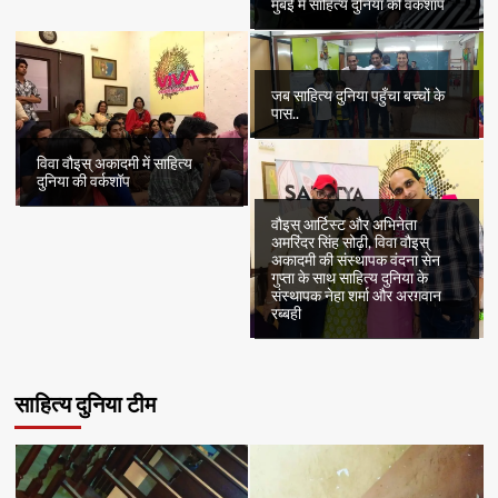
मुंबई में साहित्य दुनिया की वर्कशॉप
जब साहित्य दुनिया पहुँचा बच्चों के
पास..
विवा वौइस् अकादमी में साहित्य
दुनिया की वर्कशॉप
वौइस् आर्टिस्ट और अभिनेता
अमरिंदर सिंह सोढ़ी, विवा वौइस्
अकादमी की संस्थापक वंदना सेन
गुप्ता के साथ साहित्य दुनिया के
संस्थापक नेहा शर्मा और अरग़वान
रब्बही
साहित्य दुनिया टीम