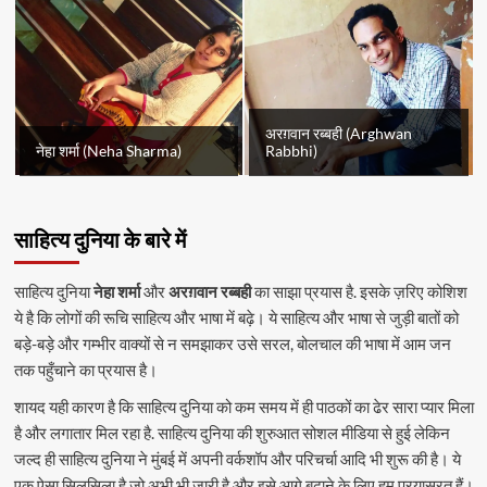
अरग़वान रब्बही (Arghwan
नेहा शर्मा (Neha Sharma)
Rabbhi)
साहित्य दुनिया के बारे में
साहित्य दुनिया
नेहा शर्मा
और
अरग़वान रब्बही
का साझा प्रयास है. इसके ज़रिए कोशिश
ये है कि लोगों की रूचि साहित्य और भाषा में बढ़े। ये साहित्य और भाषा से जुड़ी बातों को
बड़े-बड़े और गम्भीर वाक्यों से न समझाकर उसे सरल, बोलचाल की भाषा में आम जन
तक पहुँचाने का प्रयास है।
शायद यही कारण है कि साहित्य दुनिया को कम समय में ही पाठकों का ढेर सारा प्यार मिला
है और लगातार मिल रहा है. साहित्य दुनिया की शुरुआत सोशल मीडिया से हुई लेकिन
जल्द ही साहित्य दुनिया ने मुंबई में अपनी वर्कशॉप और परिचर्चा आदि भी शुरू की है। ये
एक ऐसा सिलसिला है जो अभी भी जारी है और इसे आगे बढ़ाने के लिए हम प्रयासरत हैं।