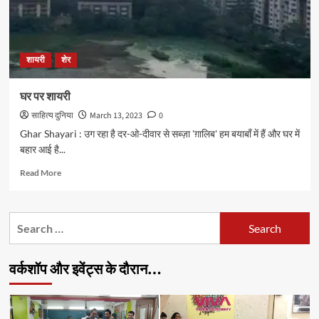
शायरी
शेर
घर पर शायरी
साहित्य दुनिया
March 13, 2023
0
Ghar Shayari : उग रहा है दर-ओ-दीवार से सब्ज़ा 'ग़ालिब' हम बयाबाँ में हैं और घर में
बहार आई है...
Read
Read More
more
about
घर
Search
पर
for:
शायरी
वर्कशॉप और इवेंट्स के दौरान…