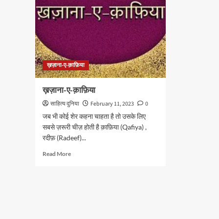
ख़ज़ाना-ए-क़ाफ़िया
ख़ज़ाना-ए-क़ाफ़िया
साहित्य दुनिया
February 11, 2023
0
जब भी कोई शेर कहना चाहता है तो उसके लिए
सबसे ज़रूरी चीज़ होती है क़ाफ़िया (Qafiya) ,
रदीफ़ (Radeef)...
Read
Read More
more
about
ख़ज़ाना-
ए-
क़ाफ़िया