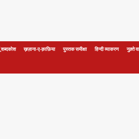
दू शब्दकोश
ख़ज़ाना-ए-क़ाफ़िया
पुस्तक समीक्षा
हिन्दी व्याकरण
नुक़्ते 