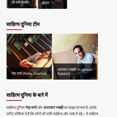
ली गयी तस्वीर
दौरान
साहित्य दुनिया टीम
अरग़वान रब्बही (Arghwan
नेहा शर्मा (Neha Sharma)
Rabbhi)
साहित्य दुनिया के बारे में
साहित्य दुनिया
नेहा शर्मा
और
अरग़वान रब्बही
का साझा प्रयास है. इसके
ज़रिए कोशिश ये है कि लोगों की रूचि साहित्य और भाषा में बढ़े। ये साहित्य