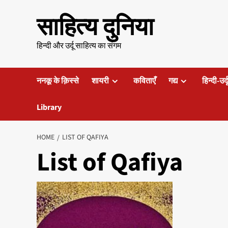
Skip
साहित्य दुनिया
to
content
हिन्दी और उर्दू साहित्य का संगम
ननकू के क़िस्से
शायरी
कविताएँ
गद्य
हिन्दी-उर्
Library
HOME
LIST OF QAFIYA
List of Qafiya