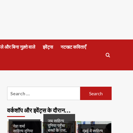
वाले और बिना नुक़्ते वाले
इवेंट्स
नटखट कविताएँ
Search
for:
वर्कशॉप और इवेंट्स के दौरान…
जब साहित्य
दुनिया पहुँचा
नेहा शर्मा
बच्चों के पास..
साहित्य दुनिया
मुंबई में साहित्य