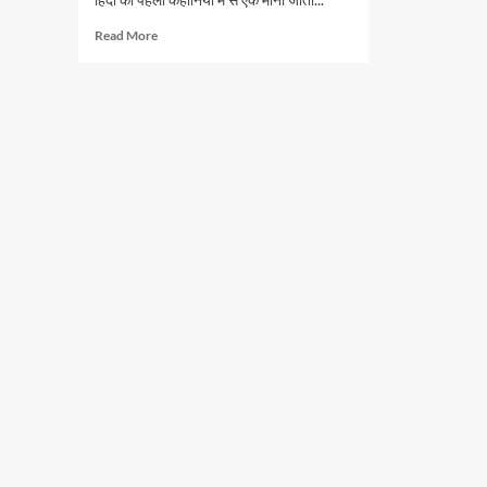
Read
Read More
more
about
घनी
कहानी,
छोटी
शाखा:
माधवराव
सप्रे
की
लिखी
कहानी
“एक
टोकरी
भर
मिट्टी”